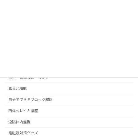
ココナラ
サブリミナル音楽
シータヒーリング
ブロック解除
人間関係の悩み
子育ての悩み
無料一斉遠隔ヒーリング
真菰と精麻
自分でできるブロック解除
西洋式レイキ講座
遠隔体内霊視
電磁波対策グッズ