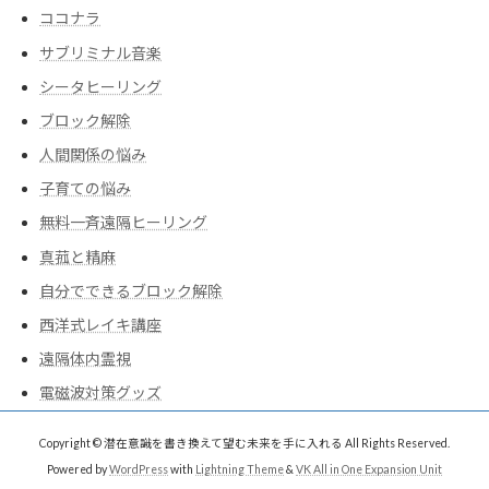
ココナラ
サブリミナル音楽
シータヒーリング
ブロック解除
人間関係の悩み
子育ての悩み
無料一斉遠隔ヒーリング
真菰と精麻
自分でできるブロック解除
西洋式レイキ講座
遠隔体内霊視
電磁波対策グッズ
Copyright © 潜在意識を書き換えて望む未来を手に入れる All Rights Reserved.
Powered by
WordPress
with
Lightning Theme
&
VK All in One Expansion Unit