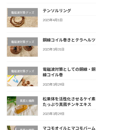
テンソルリング
電磁波対策グッズ
2025年4月1日
銅線コイル巻きとテラヘルツ
電磁波対策グッズ
2025年3月31日
電磁波対策としての銅線・銅
電磁波対策グッズ
線コイル巻
2025年3月29日
松果体を活性化させるケイ素
真菰と精麻
たっぷり真菰チンキエキス
2025年3月29日
マコモオイルとマコモバーム