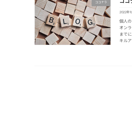
ココ
ココナラ
2022年
個人の
オンラ
までに
キルア