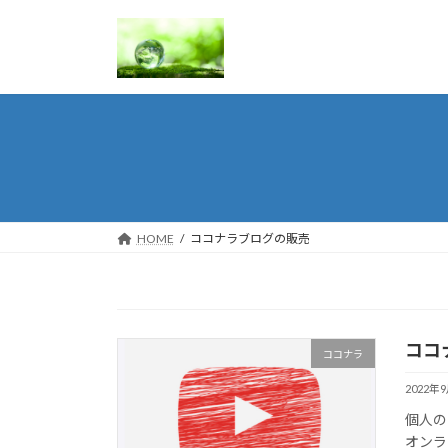
コ
ナ
ン
ビ
テ
ゲ
ン
ー
ツ
シ
へ
ョ
ス
ン
キ
に
ッ
移
プ
動
HOME
ココナラブログの販売
ココ
ココナラ
2022年
個人の
オンラ