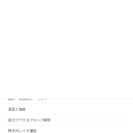
カテゴリー
インナーチャイルドの癒し
ココナラ
サブリミナル音楽
シータヒーリング
ブロック解除
人間関係の悩み
子育ての悩み
無料一斉遠隔ヒーリング
真菰と精麻
自分でできるブロック解除
西洋式レイキ講座