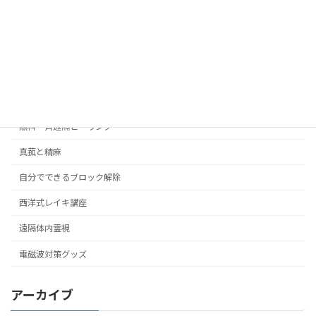
シータヒーリング
ブロック解除
人間関係の悩み
子育ての悩み
無料一斉遠隔ヒーリング
真菰と精麻
自分でできるブロック解除
西洋式レイキ講座
遠隔体内霊視
電磁波対策グッズ
アーカイブ